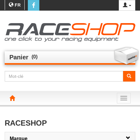
FR
Panier
(0)
Toggle n
RACESHOP
Marque