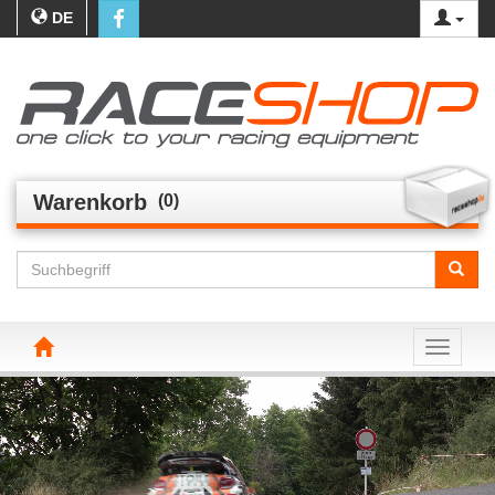
DE
Warenkorb
(0)
Toggle n