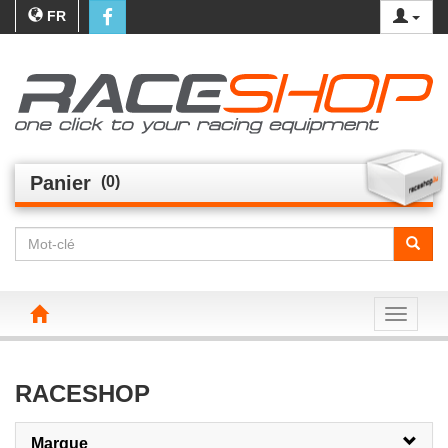
FR
Panier
(0)
Toggle n
RACESHOP
Marque