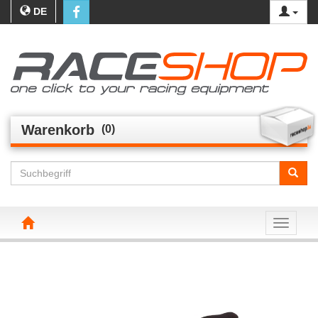
DE
Warenkorb
(0)
Toggle n