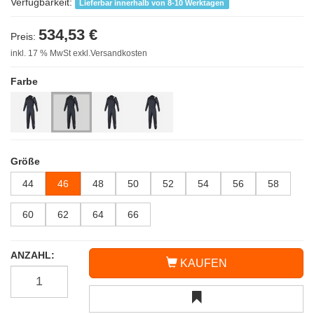
Verfügbarkeit:
Lieferbar innerhalb von 8-10 Werktagen
534,53 €
Preis:
inkl. 17 % MwSt exkl.Versandkosten
Farbe
Größe
44
46
48
50
52
54
56
58
60
62
64
66
ANZAHL:
KAUFEN