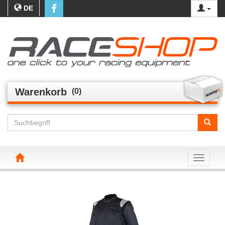
DE
Warenkorb
(0)
Toggle n