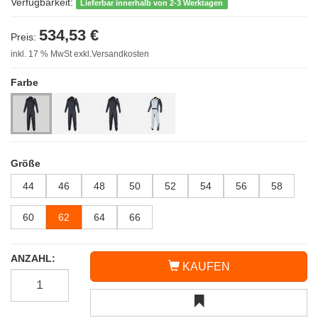
Verfügbarkeit:
Lieferbar innerhalb von 2-3 Werktagen
534,53 €
Preis:
inkl. 17 % MwSt exkl.Versandkosten
Farbe
Größe
44
46
48
50
52
54
56
58
60
62
64
66
ANZAHL:
KAUFEN