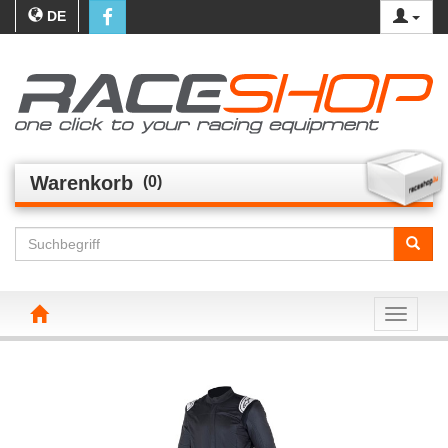
DE
Warenkorb
(0)
Toggle n