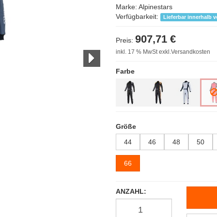
Marke:
Alpinestars
Verfügbarkeit:
Lieferbar innerhalb 
907,71 €
Preis:
inkl. 17 % MwSt exkl.Versandkosten
Farbe
Größe
44
46
48
50
66
ANZAHL: