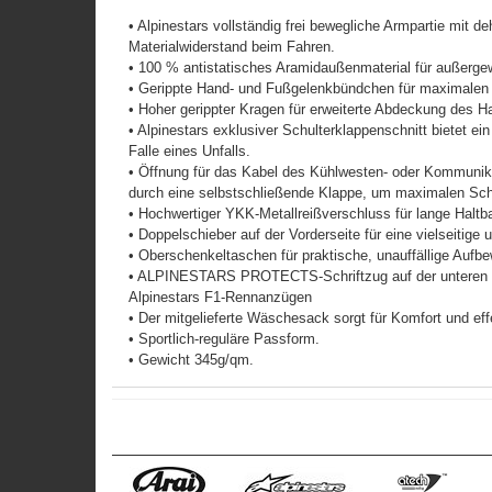
• Alpinestars vollständig frei bewegliche Armpartie mit 
Materialwiderstand beim Fahren.
• 100 % antistatisches Aramidaußenmaterial für außerge
• Gerippte Hand- und Fußgelenkbündchen für maximalen 
• Hoher gerippter Kragen für erweiterte Abdeckung des H
• Alpinestars exklusiver Schulterklappenschnitt bietet e
Falle eines Unfalls.
• Öffnung für das Kabel des Kühlwesten- oder Kommunika
durch eine selbstschließende Klappe, um maximalen Sch
• Hochwertiger YKK-Metallreißverschluss für lange Haltba
• Doppelschieber auf der Vorderseite für eine vielseitig
• Oberschenkeltaschen für praktische, unauffällige Aufb
• ALPINESTARS PROTECTS-Schriftzug auf der unteren Rüc
Alpinestars F1-Rennanzügen
• Der mitgelieferte Wäschesack sorgt für Komfort und eff
• Sportlich-reguläre Passform.
• Gewicht 345g/qm.