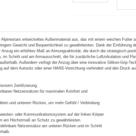
 Alpinestars entwickeltes Außenmaterial aus, das mit einem weichen Futter 
ringem Gewicht und Bequemlichkeit zu gewährleisten. Dank der Einführung d
r Anzug ein erhöhtes Maß an Atmungsaktivität, die durch die strategisch posit
m Schritt und am Armausschnitt, die für zusätzliche Luftzirkulation und Flexi
 außerhalb. Außerdem verfügt der Anzug über eine innovative Silikon-Grip-Tec
 auf dem Autositz oder einer HANS-Vorrichtung verhindert und den Druck auf
nsnorm Zertifizierung.
hnbaren Netzeinsätzen für maximalen Komfort und
hultern und unterem Rücken, um mehr Gefühl / Verbindung
hlwesten- oder Kommunikationssystem auf der linken Körper
um ein Höchstmaß an Schutz zu gewährleisten.
te dehnbare Netzeinsätze am unteren Rücken und im Schritt
rhalb.