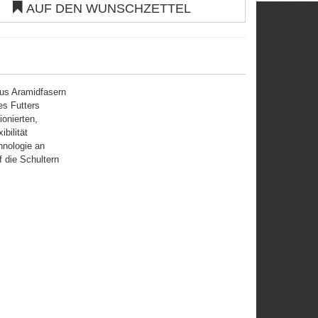
AUF DEN WUNSCHZETTEL
aus Aramidfasern
es Futters
ionierten,
bilität
hnologie an
 die Schultern