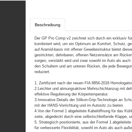
Beschreibung
Der GP Pro Comp v2 zeichnet sich durch ein exklusiv für
kombiniert wird, um ein Optimum an Komfort, Schutz, ge
auf Aramid-basis mit offener Gewebestruktur bietet diese
gestrickten, dehnbaren, offenen Netzeinsätze am Rücken, i
sorgen, verstärkt wird und zwar sowohl im Auto als auch
den Schultern und am unteren Rücken, die jede Bewegung
reduziert.
1. Zertifiziert nach der neuen FIA 8856-2018 Homologatio
2.Leichter und atmungsaktiver Mehrschichtanzug mit de
effektive Regulierung der Körpertemperatur.
3.Innovative Details der Silikon-Grip-Technologie an Sc
mit der HANS-Vorrichtung und im Autositz zu bieten.
4.Von der Formel 1 abgeleitete Kabelöffnung für das Kü
seite, abgedeckt durch eine selbstschließende Klappe, 
5. Strategisch positionierte, aus der Formel 1 abgeleite
für verbesserte Flexibilität, sowohl im Auto als auch auße