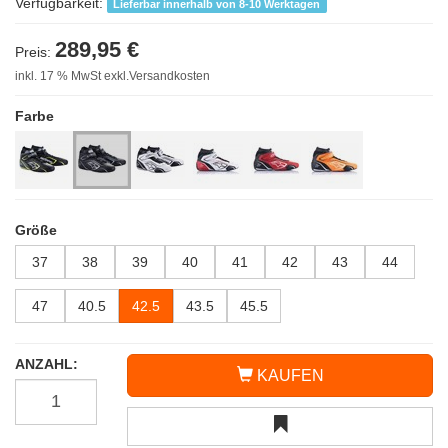
Verfügbarkeit:
Lieferbar innerhalb von 8-10 Werktagen
289,95 €
Preis:
inkl. 17 % MwSt exkl.Versandkosten
Farbe
Größe
37
38
39
40
41
42
43
44
47
40.5
42.5
43.5
45.5
ANZAHL:
KAUFEN