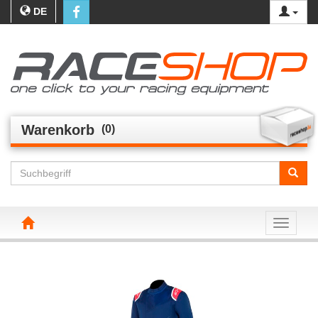
DE
Warenkorb
(0)
Toggle n